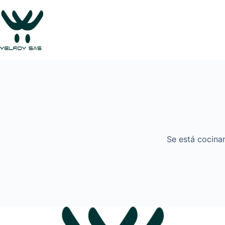
Saltar
al
contenido
Se está cocinan