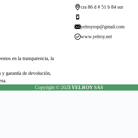
cra 86 d # 51 b 84 sur
yelroyrop@gmail.com
www.yelroy.net
mos en la transparencia, la
s y garantía de devolución,
esa.
Copyright © 202
5 YELROY SAS