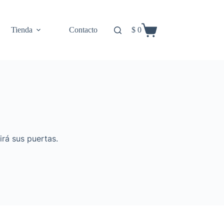
Tienda
Contacto
$
0
Carro
de
compra
irá sus puertas.