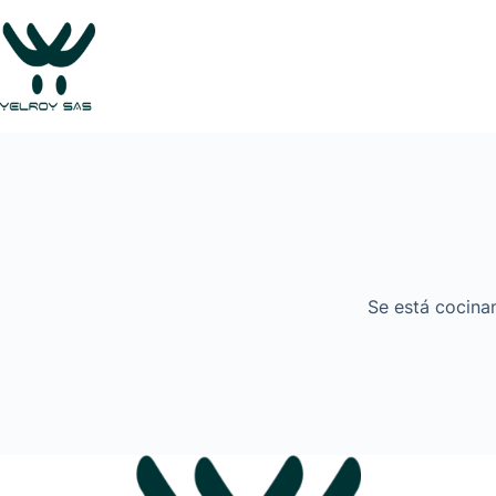
Saltar
al
contenido
Se está cocinan