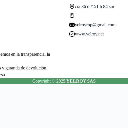
cra 86 d # 51 b 84 sur
yelroyrop@gmail.com
www.yelroy.net
mos en la transparencia, la
s y garantía de devolución,
esa.
Copyright © 202
5 YELROY SAS