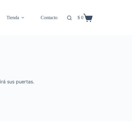
Tienda
Contacto
$
0
Carro
de
compra
irá sus puertas.